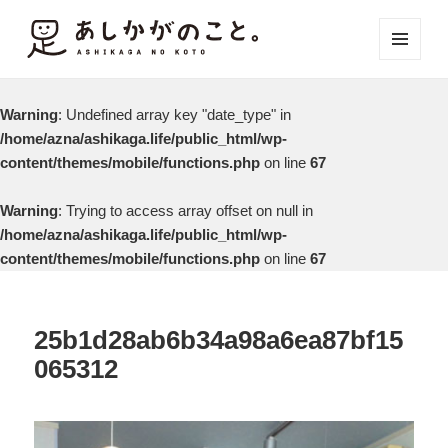
メニュ
ーとウ
ィジェ
Warning
: Undefined array key "date_type" in
ット
/home/azna/ashikaga.life/public_html/wp-
content/themes/mobile/functions.php
on line
67
Warning
: Trying to access array offset on null in
/home/azna/ashikaga.life/public_html/wp-
content/themes/mobile/functions.php
on line
67
25b1d28ab6b34a98a6ea87bf15
065312