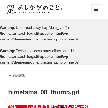
メニュ
ーとウ
ィジェ
Warning
: Undefined array key "date_type" in
ット
/home/azna/ashikaga.life/public_html/wp-
content/themes/mobile/functions.php
on line
67
Warning
: Trying to access array offset on null in
/home/azna/ashikaga.life/public_html/wp-
content/themes/mobile/functions.php
on line
67
前の画像
himetama_08_thumb.gif