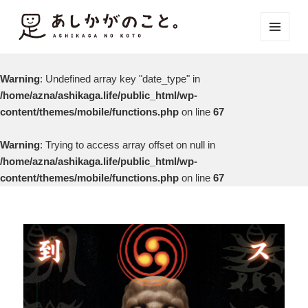
メニュ
ーとウ
ィジェ
Warning
: Undefined array key "date_type" in
ット
/home/azna/ashikaga.life/public_html/wp-
content/themes/mobile/functions.php
on line
67
Warning
: Trying to access array offset on null in
/home/azna/ashikaga.life/public_html/wp-
content/themes/mobile/functions.php
on line
67