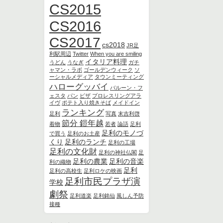
CS2015
CS2016
CS2017
cs2018
JR足
利駅周辺
Twitter
When you are smiling
イタリア料理
うどん
うなぎ
ガチ
ャマン・ラボ
ゴールデンウィーク
ソ
ーシャルメディア
タウンミーティング
ハローグッバイ
バルーン・フ
ェスタ
パン
ピザ
プロレスリングアラ
イヴ
ポテト入り焼きそば
メイドイン
ランキング
足利
写真
末吉利啓
節分 鎧年越
着物
若者
論語
足利
足利のモノづ
で買う
足利のお土産
くり
足利のランチ
足利の工場
足利の文化財
足利の神社仏閣
足
足利の農業
足利の音楽
利の織物
足利
足利の高校生
足利ロケの映画
足利市民プラザ演
学校
劇祭
足利道楽
足利銘仙
風しん予防
接種