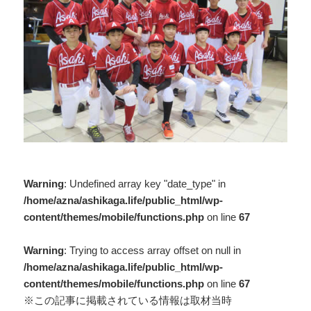
Warning
: Undefined array key "date_type" in
/home/azna/ashikaga.life/public_html/wp-
content/themes/mobile/functions.php
on line
67
Warning
: Trying to access array offset on null in
/home/azna/ashikaga.life/public_html/wp-
content/themes/mobile/functions.php
on line
67
※この記事に掲載されている情報は取材当時