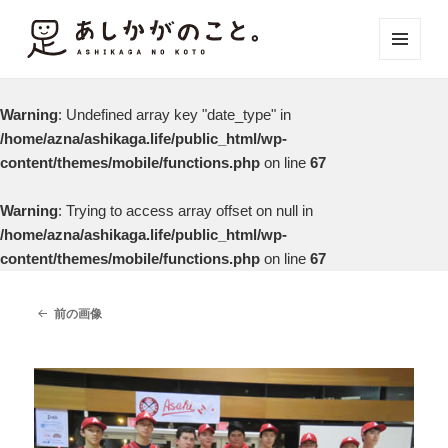
メニュ
ーとウ
ィジェ
Warning
: Undefined array key "date_type" in
ット
/home/azna/ashikaga.life/public_html/wp-
content/themes/mobile/functions.php
on line
67
Warning
: Trying to access array offset on null in
/home/azna/ashikaga.life/public_html/wp-
content/themes/mobile/functions.php
on line
67
前の画像