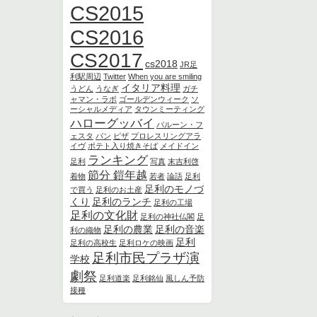
CS2015
CS2016
CS2017
cs2018
JR足
利駅周辺
Twitter
When you are smiling
イタリア料理
うどん
うなぎ
ガチ
ャマン・ラボ
ゴールデンウィーク
ソ
ーシャルメディア
タウンミーティング
ハローグッバイ
バルーン・フ
ェスタ
パン
ピザ
プロレスリングアラ
イヴ
ポテト入り焼きそば
メイドイン
ランキング
足利
写真
末吉利啓
節分 鎧年越
着物
若者
論語
足利
足利のモノづ
で買う
足利のお土産
くり
足利のランチ
足利の工場
足利の文化財
足利の神社仏閣
足
足利の農業
足利の音楽
利の織物
足利
足利の高校生
足利ロケの映画
足利市民プラザ演
学校
劇祭
足利道楽
足利銘仙
風しん予防
接種