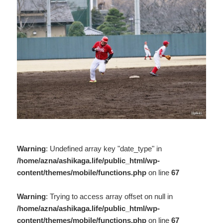
Warning
: Undefined array key "date_type" in
/home/azna/ashikaga.life/public_html/wp-
content/themes/mobile/functions.php
on line
67
Warning
: Trying to access array offset on null in
/home/azna/ashikaga.life/public_html/wp-
content/themes/mobile/functions.php
on line
67