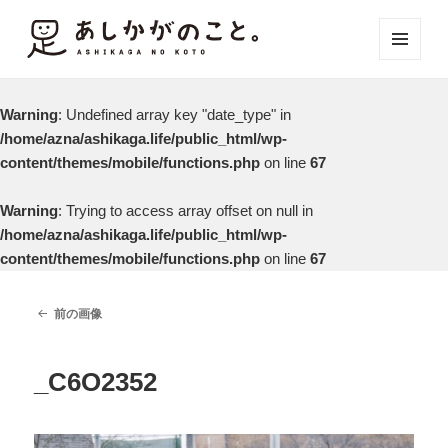
メニュ
ーとウ
ィジェ
Warning
: Undefined array key "date_type" in
ット
/home/azna/ashikaga.life/public_html/wp-
content/themes/mobile/functions.php
on line
67
Warning
: Trying to access array offset on null in
/home/azna/ashikaga.life/public_html/wp-
content/themes/mobile/functions.php
on line
67
前の画像
_C6O2352