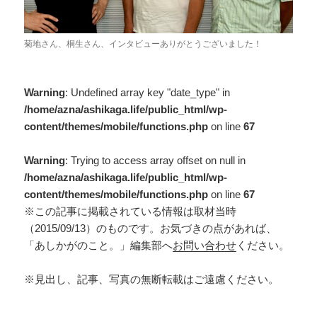
菊地さん、桐生さん、インタビューありがとうございました！
Warning
: Undefined array key "date_type" in
/home/azna/ashikaga.life/public_html/wp-
content/themes/mobile/functions.php
on line
67
Warning
: Trying to access array offset on null in
/home/azna/ashikaga.life/public_html/wp-
content/themes/mobile/functions.php
on line
67
※この記事に掲載されている情報は取材当時
（2015/09/13）のものです。お気づきの点があれば、
「あしかがのこと。」編集部へ
お問い合わせ
ください。
※見出し、記事、写真の無断転載はご遠慮ください。