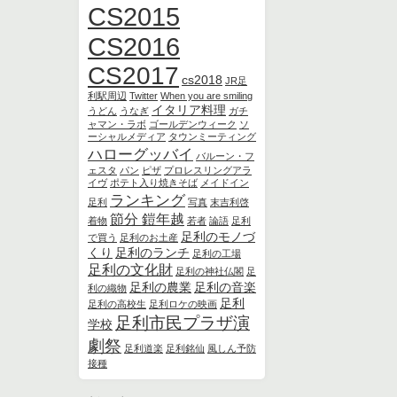
CS2015
CS2016
CS2017
cs2018
JR足
利駅周辺
Twitter
When you are smiling
イタリア料理
うどん
うなぎ
ガチ
ャマン・ラボ
ゴールデンウィーク
ソ
ーシャルメディア
タウンミーティング
ハローグッバイ
バルーン・フ
ェスタ
パン
ピザ
プロレスリングアラ
イヴ
ポテト入り焼きそば
メイドイン
ランキング
足利
写真
末吉利啓
節分 鎧年越
着物
若者
論語
足利
足利のモノづ
で買う
足利のお土産
くり
足利のランチ
足利の工場
足利の文化財
足利の神社仏閣
足
足利の農業
足利の音楽
利の織物
足利
足利の高校生
足利ロケの映画
足利市民プラザ演
学校
劇祭
足利道楽
足利銘仙
風しん予防
接種