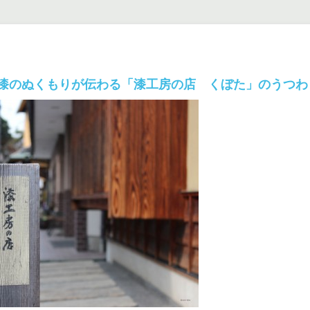
漆のぬくもりが伝わる「漆工房の店 くぼた」のうつわ