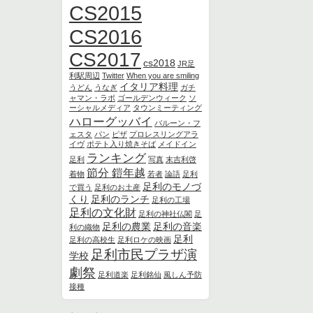
CS2015
CS2016
CS2017
cs2018
JR足
利駅周辺
Twitter
When you are smiling
イタリア料理
うどん
うなぎ
ガチ
ャマン・ラボ
ゴールデンウィーク
ソ
ーシャルメディア
タウンミーティング
ハローグッバイ
バルーン・フ
ェスタ
パン
ピザ
プロレスリングアラ
イヴ
ポテト入り焼きそば
メイドイン
ランキング
足利
写真
末吉利啓
節分 鎧年越
着物
若者
論語
足利
足利のモノづ
で買う
足利のお土産
くり
足利のランチ
足利の工場
足利の文化財
足利の神社仏閣
足
足利の農業
足利の音楽
利の織物
足利
足利の高校生
足利ロケの映画
足利市民プラザ演
学校
劇祭
足利道楽
足利銘仙
風しん予防
接種