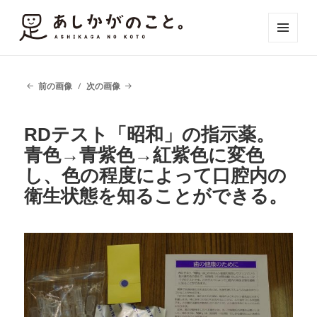
メニュ
ーとウ
ィジェ
ット
前の画像
次の画像
RDテスト「昭和」の指示薬。
青色→青紫色→紅紫色に変色
し、色の程度によって口腔内の
衛生状態を知ることができる。