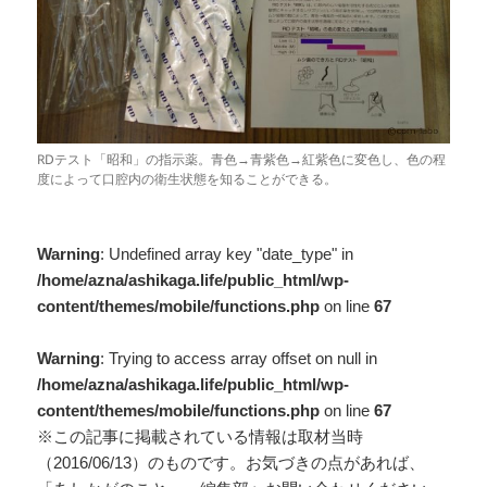
RDテスト「昭和」の指示薬。青色→青紫色→紅紫色に変色し、色の程
度によって口腔内の衛生状態を知ることができる。
Warning
: Undefined array key "date_type" in
/home/azna/ashikaga.life/public_html/wp-
content/themes/mobile/functions.php
on line
67
Warning
: Trying to access array offset on null in
/home/azna/ashikaga.life/public_html/wp-
content/themes/mobile/functions.php
on line
67
※この記事に掲載されている情報は取材当時
（2016/06/13）のものです。お気づきの点があれば、