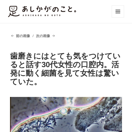
メニュ
ーとウ
ィジェ
ット
前の画像
次の画像
歯磨きにはとても気をつけてい
ると話す30代女性の口腔内。活
発に動く細菌を見て女性は驚い
ていた。