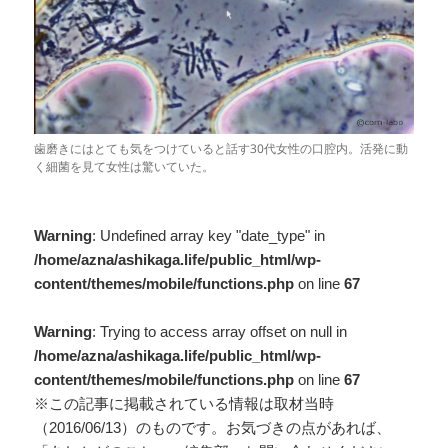
歯磨きにはとても気をつけていると話す30代女性の口腔内。活発に動
く細菌を見て女性は驚いていた。
Warning
: Undefined array key "date_type" in
/home/azna/ashikaga.life/public_html/wp-
content/themes/mobile/functions.php
on line
67
Warning
: Trying to access array offset on null in
/home/azna/ashikaga.life/public_html/wp-
content/themes/mobile/functions.php
on line
67
※この記事に掲載されている情報は取材当時
（2016/06/13）のものです。お気づきの点があれば、