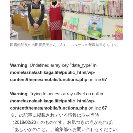
図書館館長の吉田喜美子さん（右）、スタッフの飯塚絵里さん（左）
Warning
: Undefined array key "date_type" in
/home/azna/ashikaga.life/public_html/wp-
content/themes/mobile/functions.php
on line
67
Warning
: Trying to access array offset on null in
/home/azna/ashikaga.life/public_html/wp-
content/themes/mobile/functions.php
on line
67
※この記事に掲載されている情報は取材当時
（2018/02/20）のものです。お気づきの点があれば、
「あしかがのこと。」編集部へ
お問い合わせ
ください。