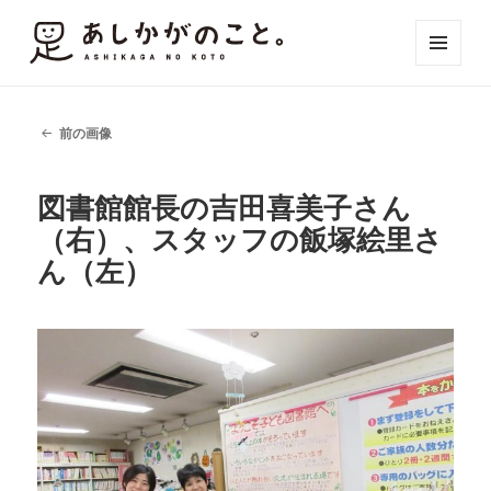
メニュ
ーとウ
ィジェ
ット
前の画像
図書館館長の吉田喜美子さん
（右）、スタッフの飯塚絵里さ
ん（左）