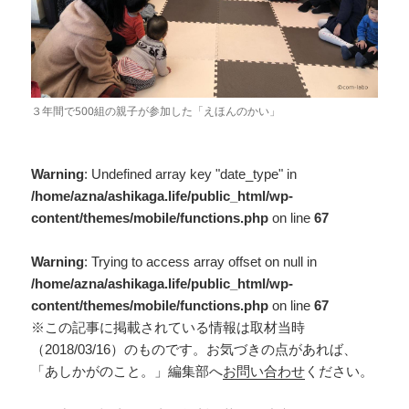
３年間で500組の親子が参加した「えほんのかい」
Warning
: Undefined array key "date_type" in
/home/azna/ashikaga.life/public_html/wp-
content/themes/mobile/functions.php
on line
67
Warning
: Trying to access array offset on null in
/home/azna/ashikaga.life/public_html/wp-
content/themes/mobile/functions.php
on line
67
※この記事に掲載されている情報は取材当時
（2018/03/16）のものです。お気づきの点があれば、
「あしかがのこと。」編集部へ
お問い合わせ
ください。