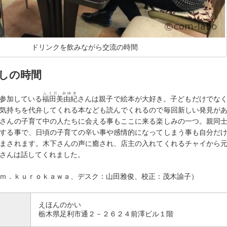
ドリンクを飲みながら交流の時間
しの時間
ふくだ みゆき
参加している
福田美由紀
さんは親子で絵本が大好き。子どもだけでな
気持ちを代弁してくれる本なども読んでくれるので毎回新しい発見が
さんの子育て中の人たちに会える事もここに来る楽しみの一つ。親同
する事で、日頃の子育ての辛い事や感情的になってしまう事も自分だ
まされます。木下さんの声に癒され、店主の入れてくれるチャイから
さんは話してくれました。
ｍ．ｋｕｒｏｋａｗａ、デスク：山田雅俊、校正：茂木諭子）
えほんのかい
栃木県足利市通２－２６２４前澤ビル１階