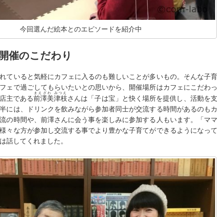
今回選んだ絵本とのエピソードを紹介中
開催のこだわり
れていると気軽にカフェに入るのも難しいことが多いもの。そんな子
フェで過ごしてもらいたいとの思いから、開催場所はカフェにこだわ
まえざわ みつえ
の店主である
前澤美津枝
さんは「子は宝」と快く場所を提供し、活動を
半には、ドリンクを飲みながら参加者同士が交流する時間があるのも
流の時間や、前澤さんに会う事を楽しみに参加する人もいます。「マ
様々な方が参加し交流する事でより豊かな子育てができるようになっ
は話してくれました。