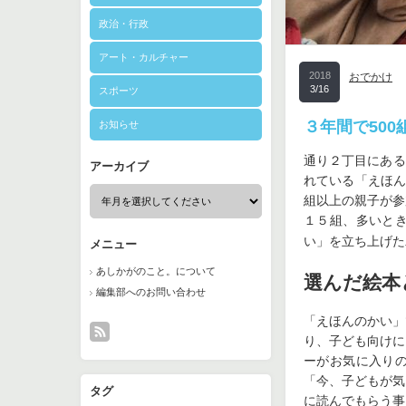
政治・行政
アート・カルチャー
2018
おでかけ
3/16
スポーツ
３年間で50
お知らせ
通り２丁目にある
アーカイブ
れている「えほん
組以上の親子が参
１５組、多いと
い」を立ち上げた
メニュー
あしかがのこと。について
選んだ絵本
編集部へのお問い合わせ
「えほんのかい」
り、子ども向けに
ーがお気に入り
「今、子どもが気
タグ
に読んでもらう事