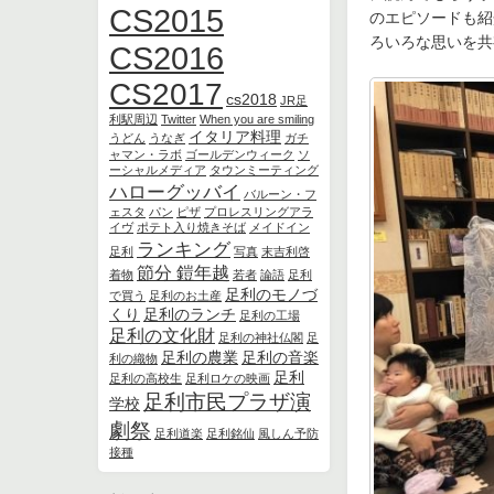
CS2015
のエピソードも紹
ろいろな思いを共
CS2016
CS2017
cs2018
JR足
利駅周辺
Twitter
When you are smiling
イタリア料理
うどん
うなぎ
ガチ
ャマン・ラボ
ゴールデンウィーク
ソ
ーシャルメディア
タウンミーティング
ハローグッバイ
バルーン・フ
ェスタ
パン
ピザ
プロレスリングアラ
イヴ
ポテト入り焼きそば
メイドイン
ランキング
足利
写真
末吉利啓
節分 鎧年越
着物
若者
論語
足利
足利のモノづ
で買う
足利のお土産
くり
足利のランチ
足利の工場
足利の文化財
足利の神社仏閣
足
足利の農業
足利の音楽
利の織物
足利
足利の高校生
足利ロケの映画
足利市民プラザ演
学校
劇祭
足利道楽
足利銘仙
風しん予防
接種