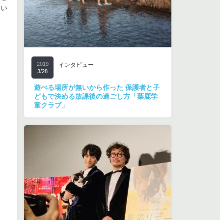
りい
2019
インタビュー
3/28
遊べる場所が無いから作った 保護者と子
どもで決める放課後の過ごし方「葉鹿学
童クラブ」