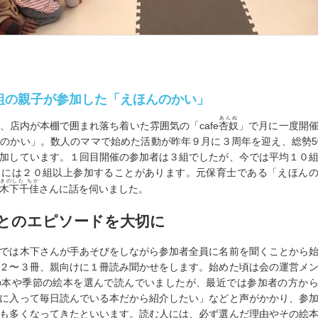
0組の親子が参加した「えほんのかい」
あんぬ
、店内が本棚で囲まれ落ち着いた雰囲気の「cafe
杏奴
」で月に一度開
のかい」。数人のママで始めた活動が昨年９月に３周年を迎え、総勢5
加しています。１回目開催の参加者は３組でしたが、今では平均１０
きには２０組以上参加することがあります。元保育士である「えほん
きのした ちか
木下千佳
さんに話を伺いました。
とのエピソードを大切に
では木下さんが手あそびをしながら参加者全員に名前を聞くことから
２〜３冊、親向けに１冊読み聞かせをします。始めた頃は会の運営メ
の本や季節の絵本を選んで読んでいましたが、最近では参加者の方か
に入って毎日読んでいる本だから紹介したい」などと声がかかり、参
も多くなってきたといいます。読む人には、必ず選んだ理由やその絵