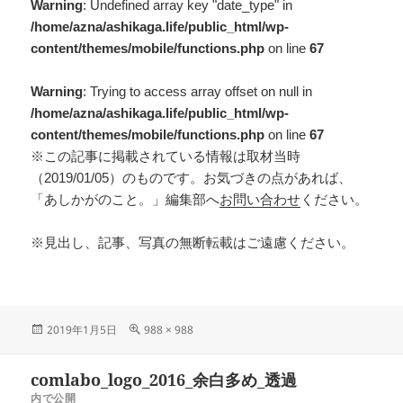
Warning
: Undefined array key "date_type" in
/home/azna/ashikaga.life/public_html/wp-
content/themes/mobile/functions.php
on line
67
Warning
: Trying to access array offset on null in
/home/azna/ashikaga.life/public_html/wp-
content/themes/mobile/functions.php
on line
67
※この記事に掲載されている情報は取材当時
（2019/01/05）のものです。お気づきの点があれば、
「あしかがのこと。」編集部へ
お問い合わせ
ください。
※見出し、記事、写真の無断転載はご遠慮ください。
2019年1月5日
988 × 988
comlabo_logo_2016_余白多め_透過
内で公開