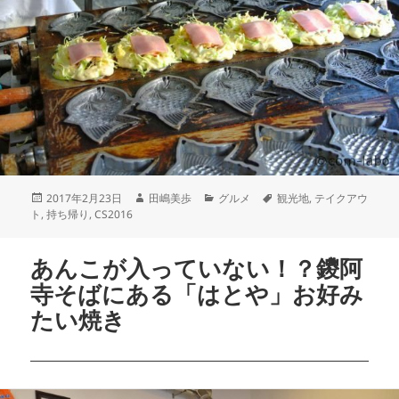
2017年2月23日
田嶋美歩
グルメ
観光地
,
テイクアウ
ト
,
持ち帰り
,
CS2016
あんこが入っていない！？鑁阿
寺そばにある「はとや」お好み
たい焼き