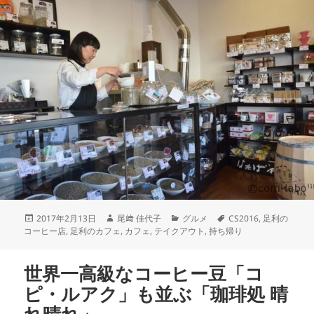
2017年2月13日
尾﨑 佳代子
グルメ
CS2016
,
足利の
コーヒー店
,
足利のカフェ
,
カフェ
,
テイクアウト
,
持ち帰り
世界一高級なコーヒー豆「コ
ピ・ルアク」も並ぶ「珈琲処 晴