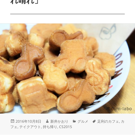
れ晴れ」
2016年10月8日
新井かおり
グルメ
足利のカフェ
,
カ
フェ
,
テイクアウト
,
持ち帰り
,
CS2015