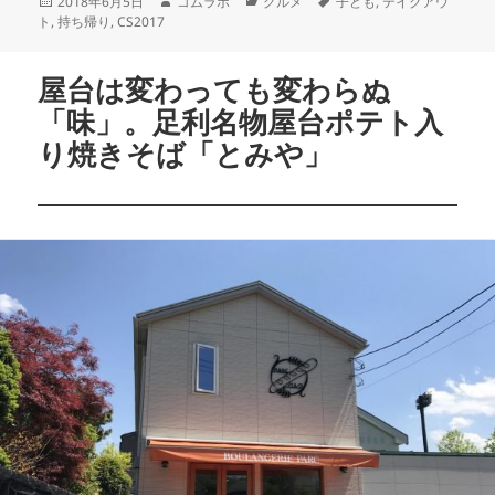
2018年6月5日
コムラボ
グルメ
子ども
,
テイクアウ
ト
,
持ち帰り
,
CS2017
屋台は変わっても変わらぬ
「味」。足利名物屋台ポテト入
り焼きそば「とみや」