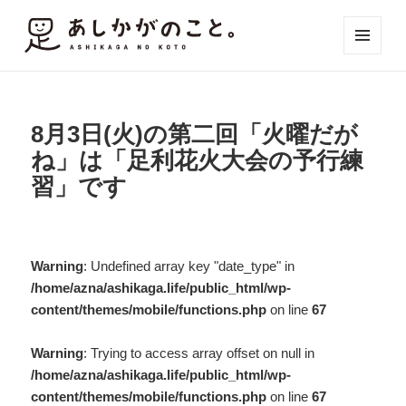
メニュ
ーとウ
ィジェ
ット
8月3日(火)の第二回「火曜だが
ね」は「足利花火大会の予行練
習」です
Warning
: Undefined array key "date_type" in
/home/azna/ashikaga.life/public_html/wp-
content/themes/mobile/functions.php
on line
67
Warning
: Trying to access array offset on null in
/home/azna/ashikaga.life/public_html/wp-
content/themes/mobile/functions.php
on line
67