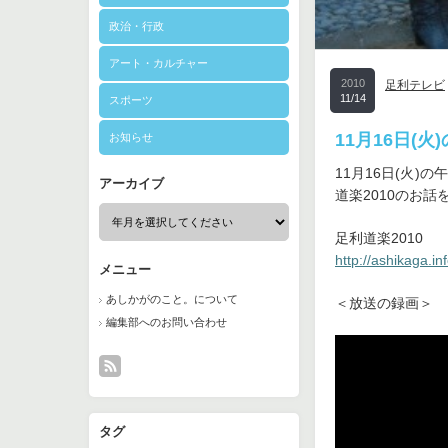
政治・行政
アート・カルチャー
2010
足利テレビ
11/14
スポーツ
11月16日
お知らせ
11月16日(火)
アーカイブ
道楽2010のお
足利道楽2010
http://ashikaga.in
メニュー
あしかがのこと。について
＜放送の録画＞
編集部へのお問い合わせ
タグ