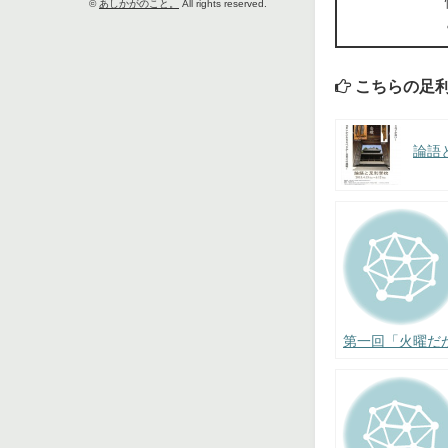
©
あしかがのこと。
All rights reserved.
こちらの足
論語
第一回「火曜だ