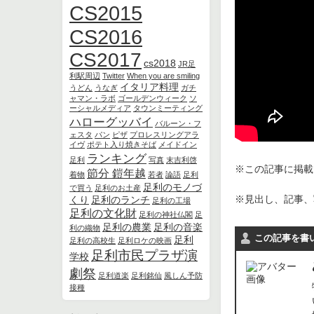
CS2015
CS2016
CS2017
cs2018
JR足
利駅周辺
Twitter
When you are smiling
イタリア料理
うどん
うなぎ
ガチ
ャマン・ラボ
ゴールデンウィーク
ソ
ーシャルメディア
タウンミーティング
ハローグッバイ
バルーン・フ
ェスタ
パン
ピザ
プロレスリングアラ
イヴ
ポテト入り焼きそば
メイドイン
ランキング
足利
写真
末吉利啓
※この記事に掲載さ
節分 鎧年越
着物
若者
論語
足利
足利のモノづ
で買う
足利のお土産
※見出し、記事、
くり
足利のランチ
足利の工場
足利の文化財
足利の神社仏閣
足
足利の農業
足利の音楽
利の織物
この記事を書
足利
足利の高校生
足利ロケの映画
足利市民プラザ演
学校
劇祭
足利道楽
足利銘仙
風しん予防
接種