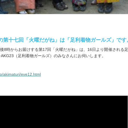
(火)の第十七回「火曜だがね」は「足利着物ガールズ」です
の午後8時からお届けする第17回「火曜だがね」は、16日より開催される
話をAKG23（足利着物ガールズ）のみなさんにお伺いします。
fo/akimaturi/eve12.html