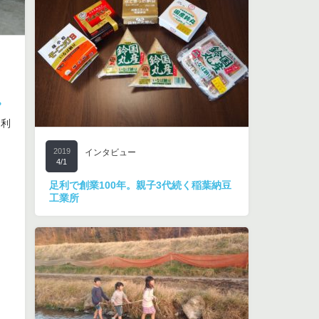
。
足利
2019
インタビュー
4/1
足利で創業100年。親子3代続く稲葉納豆
工業所