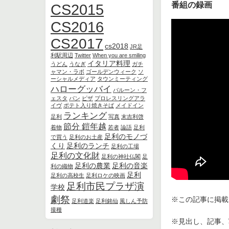
番組の録画
CS2015
CS2016
CS2017
cs2018
JR足
利駅周辺
Twitter
When you are smiling
イタリア料理
うどん
うなぎ
ガチ
ャマン・ラボ
ゴールデンウィーク
ソ
ーシャルメディア
タウンミーティング
ハローグッバイ
バルーン・フ
ェスタ
パン
ピザ
プロレスリングアラ
イヴ
ポテト入り焼きそば
メイドイン
ランキング
足利
写真
末吉利啓
節分 鎧年越
着物
若者
論語
足利
足利のモノづ
で買う
足利のお土産
くり
足利のランチ
足利の工場
足利の文化財
足利の神社仏閣
足
足利の農業
足利の音楽
利の織物
足利
足利の高校生
足利ロケの映画
足利市民プラザ演
学校
劇祭
※この記事に掲載さ
足利道楽
足利銘仙
風しん予防
接種
※見出し、記事、