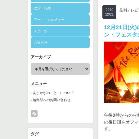
政治・行政
2010
足利テレビ
12/21
アート・カルチャー
12月21日
スポーツ
ン・フェスタ
お知らせ
アーカイブ
メニュー
あしかがのこと。について
編集部へのお問い合わせ
午後8時からの火
の後日談をオフィ
す。
タグ