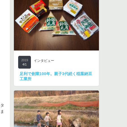
2019
インタビュー
4/1
足利で創業100年。親子3代続く稲葉納豆
工業所
スタ
しま