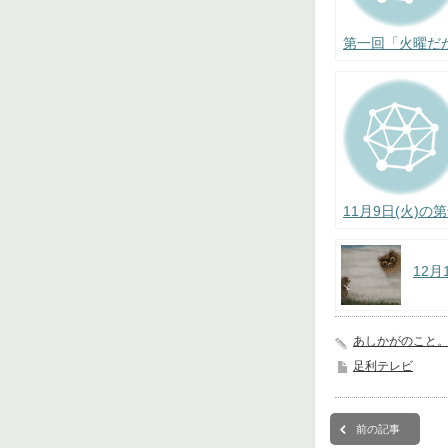
第一回「火曜だ
11月9日(火)
12
あしかがのこと
足利テレビ
前の記事