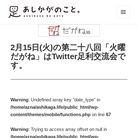
メニュ
ーとウ
ィジェ
ット
2月15日(火)の第二十八回「火曜
だがね」はTwitter足利交流会で
す。
Warning
: Undefined array key "date_type" in
/home/azna/ashikaga.life/public_html/wp-
content/themes/mobile/functions.php
on line
67
Warning
: Trying to access array offset on null in
/home/azna/ashikaga.life/public_html/wp-