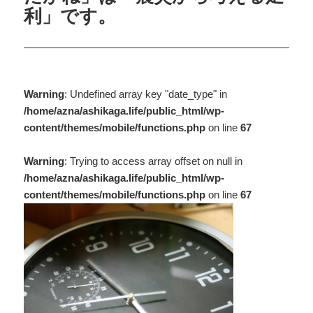
利」です。
Warning
: Undefined array key "date_type" in
/home/azna/ashikaga.life/public_html/wp-
content/themes/mobile/functions.php
on line
67
Warning
: Trying to access array offset on null in
/home/azna/ashikaga.life/public_html/wp-
content/themes/mobile/functions.php
on line
67