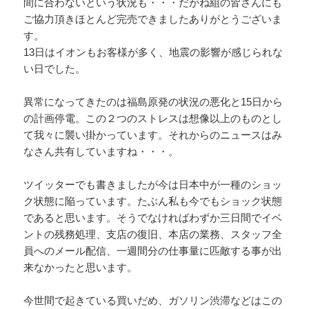
間に合わないという状況も・・・だがね組の皆さんにも
ご協力頂きほとんど完売できましたありがとうございま
す。
13日はイオンもお客様が多く、地震の影響が感じられな
い日でした。
異常になってきたのは福島原発の状況の悪化と15日から
の計画停電。この２つのストレスは想像以上のものとし
て我々に襲い掛かっています。それからのニュースはみ
なさん共有していますね・・・。
ツイッターでも書きましたが今は日本中が一種のショッ
ク状態に陥っています。たぶん私も今でもショック状態
であると思います。そうでなければわずか三日間でイベ
ントの残務処理、支店の復旧、本店の業務、スタッフ全
員へのメール配信、一週間分の仕事量に匹敵する事が出
来なかったと思います。
今世間で起きている買いだめ、ガソリン渋滞などはこの