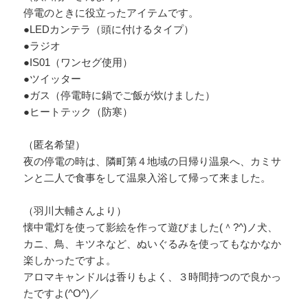
停電のときに役立ったアイテムです。
●LEDカンテラ（頭に付けるタイプ）
●ラジオ
●IS01（ワンセグ使用）
●ツイッター
●ガス（停電時に鍋でご飯が炊けました）
●ヒートテック（防寒）
（匿名希望）
夜の停電の時は、隣町第４地域の日帰り温泉へ、カミサ
ンと二人で食事をして温泉入浴して帰って来ました。
（羽川大輔さんより）
懐中電灯を使って影絵を作って遊びました(＾?^)ノ犬、
カニ、鳥、キツネなど、ぬいぐるみを使ってもなかなか
楽しかったですよ。
アロマキャンドルは香りもよく、３時間持つので良かっ
たですよ(^O^)／