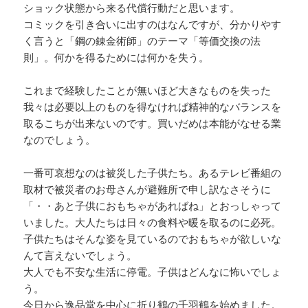
ショック状態から来る代償行動だと思います。
コミックを引き合いに出すのはなんですが、分かりやす
く言うと「鋼の錬金術師」のテーマ「等価交換の法
則」。何かを得るためには何かを失う。
これまで経験したことが無いほど大きなものを失った
我々は必要以上のものを得なければ精神的なバランスを
取るこちが出来ないのです。買いだめは本能がなせる業
なのでしょう。
一番可哀想なのは被災した子供たち。あるテレビ番組の
取材で被災者のお母さんが避難所で申し訳なさそうに
「・・あと子供におもちゃがあればね」とおっしゃって
いました。大人たちは日々の食料や暖を取るのに必死。
子供たちはそんな姿を見ているのでおもちゃが欲しいな
んて言えないでしょう。
大人でも不安な生活に停電。子供はどんなに怖いでしょ
う。
今日から逸品堂を中心に折り鶴の千羽鶴を始めました。