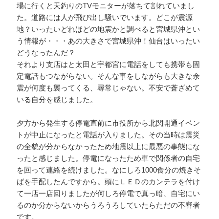
場に行くと天釣りのTVモニターが落ちて割れていまし
た。道路には人が飛び出し騒いでいます。どこが震源
地？いったいどれほどの地震かと調べると宮城県沖とい
う情報が・・・あの大きさで宮城県沖！仙台はいったい
どうなったんだ？
それより支店はと太田と宇都宮に電話をしても携帯も固
定電話もつながらない。そんな事をしながらも大きな余
震が何度も襲ってくる、尋常じゃない。不安で蒼ざめて
いる自分を感じました。
夕方から発生する停電直前に市役所から北関開通イベン
トが中止になったと電話が入りました。その当時は震災
の全貌が分からなかったため地震以上に最悪の事態にな
ったと感じました。停電になったため車で関係者の自宅
を回って連絡を続けました。なにしろ1000食分の焼きそ
ばを手配したんですから。頭にＬＥＤのカンテラを付け
て一店一店回りましたが何しろ停電で真っ暗、自宅にい
るのか分からないからうろうろしていたらただの不審者
です。