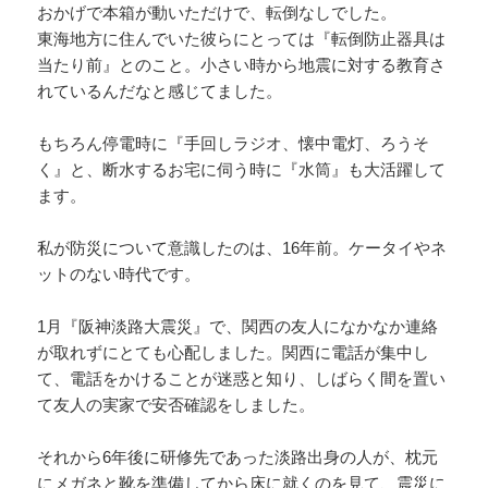
おかげで本箱が動いただけで、転倒なしでした。
東海地方に住んでいた彼らにとっては『転倒防止器具は
当たり前』とのこと。小さい時から地震に対する教育さ
れているんだなと感じてました。
もちろん停電時に『手回しラジオ、懐中電灯、ろうそ
く』と、断水するお宅に伺う時に『水筒』も大活躍して
ます。
私が防災について意識したのは、16年前。ケータイやネ
ットのない時代です。
1月『阪神淡路大震災』で、関西の友人になかなか連絡
が取れずにとても心配しました。関西に電話が集中し
て、電話をかけることが迷惑と知り、しばらく間を置い
て友人の実家で安否確認をしました。
それから6年後に研修先であった淡路出身の人が、枕元
にメガネと靴を準備してから床に就くのを見て、震災に