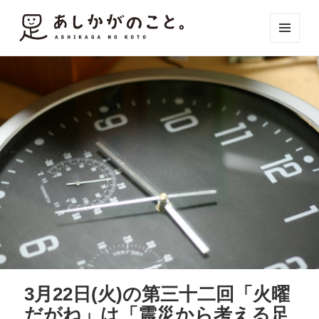
メニュ
ーとウ
ィジェ
ット
3月22日(火)の第三十二回「火曜
だがね」は「震災から考える足