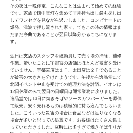
その夜は一晩停電。こんなことは生まれて始めての経験
です。家族で懐中電灯を集めて非常持ち出し袋も探し出
してワンセグを見ながら過ごしました。コンビナートの
爆発、津波で押し流された家々。でもこの時の情報はま
だまだ序曲であることが翌日以降分かるこちになりま
す。
翌日は支店のスタッフを総動員して売り場の掃除、補修
作業。驚いたことに宇都宮の店舗はほとんど被害を受け
ていません。宇都宮店は１Ｆ、太田店は２Ｆであること
が被害の大きさを分けたようです。午後から逸品堂にて
北関イベント中止を受けての処理方法を討議。イオンは
12日休業のみで翌日の日曜日は通常業務に戻りました。
逸品堂では13日に焼きそばやソースカツバーガーを原価
で販売。安く売れるものは積極的に持ち込んでもらいま
した。こういった災害の場合は食品などは足りなくなる
場合が多いと思っての処置です。お客様はたくさん集ま
っていただきました。昼時には多すぎて焼きそば作りが