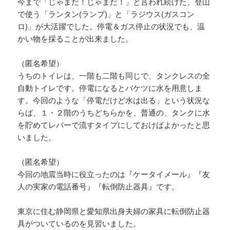
今まで「じゃまだ！じゃまだ！」と言われ続けた、登山
で使う「ランタン(ランプ)」と「ラジウス(ガスコン
ロ)」が大活躍でした。停電＆ガス停止の状況でも、温
かい物を採ることが出来ました。
（匿名希望）
うちのトイレは、一階も二階も同じで、タンクレスの全
自動トイレです。停電になるとバケツに水を用意しま
す。今回のような「停電だけど水は出る」という状況な
らば、１・２階のうちどちらかを、普通の、タンクに水
を貯めてレバーで流すタイプにしておけばよかったと思
いました。
（匿名希望）
今回の地震当時に役立ったのは『ケータイメール』『友
人の実家の電話番号』『転倒防止器具』です。
東京に住む静岡県と愛知県出身夫婦の家具に転倒防止器
具がついているのを見習いました。