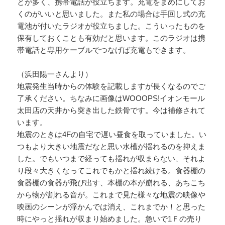
とが多く、携帯電話が役立ちます。充電をまめにしてお
くのがいいと思いました。また私の場合は手回し式の充
電池が付いたラジオが役立ちました。こういったものを
保有しておくことも有効だと思います。このラジオは携
帯電話と専用ケーブルでつなげば充電もできます。
（浜田陽一さんより）
地震発生当時からの体験を記載しますが長くなるのでご
了承ください。ちなみに画像はWOOOPS!イオンモール
太田店の天井から突き出した鉄骨です。今は補修されて
います。
地震のときは4Fの自宅で遅い昼食を取っていました。い
つもより大きい地震だなと思い水槽が揺れるのを抑えま
した。でもいつまで経っても揺れが収まらない、それよ
り段々大きくなってこれでもかと揺れ続ける。食器棚の
食器棚の食器が飛び出す、本棚の本が崩れる、あちこち
から物が割れる音が。これまで見た様々な地震の映像や
映画のシーンが浮かんでは消え、これまでか！と思った
時にやっと揺れが収まり始めました。急いで1Ｆの売り