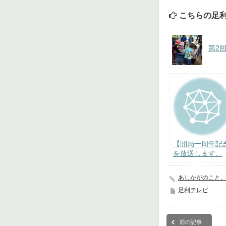
こちらの足
第2
【開局一周年記念
を放送します。
あしかがのこと
足利テレビ
前の記事