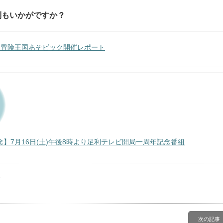
利もいかがですか？
回冒険王国あそビック開催レポート
】7月16日(土)午後8時より足利テレビ開局一周年記念番組
。
次の記事