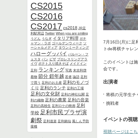
CS2015
CS2016
CS2017
cs2018
JR足
利駅周辺
Twitter
When you are smiling
イタリア料理
うどん
うなぎ
ガチ
7月16日(月)
ャマン・ラボ
ゴールデンウィーク
ソ
ーシャルメディア
タウンミーティング
トde将棋チャレ
ハローグッバイ
バルーン・フ
ェスタ
パン
ピザ
プロレスリングアラ
このイベントは施
イヴ
ポテト入り焼きそば
メイドイン
会です。
ランキング
足利
写真
末吉利啓
節分 鎧年越
着物
若者
論語
足利
出演者
足利のモノづ
で買う
足利のお土産
くり
足利のランチ
足利の工場
足利の文化財
将棋の元学生チ
足利の神社仏閣
足
足利の農業
足利の音楽
利の織物
挑戦者
足利
足利の高校生
足利ロケの映画
足利市民プラザ演
学校
イベントの視聴
劇祭
足利道楽
足利銘仙
風しん予防
接種
視聴ページはこち