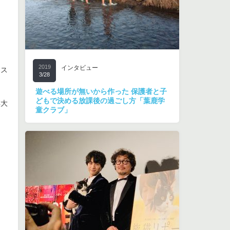
2019
インタビュー
ェス
3/28
遊べる場所が無いから作った 保護者と子
どもで決める放課後の過ごし方「葉鹿学
棋大
童クラブ」