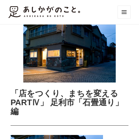
メニュ
ーとウ
ィジェ
ット
「店をつくり、まちを変える
PARTⅣ」 足利市「石畳通り」
編