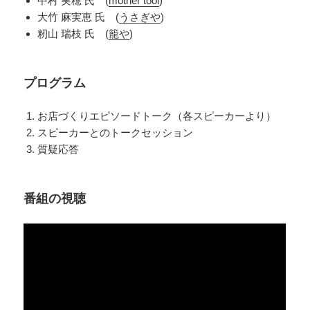
中村 実穂 氏 (
mother tool
)
大竹 麻実恵 氏 (
うさぎや
)
籾山 瑞枝 氏 (
籠や
)
プログラム
お店づくりエピソードトーク（各スピーカーより）
スピーカーとのトークセッション
質疑応答
番組の視聴