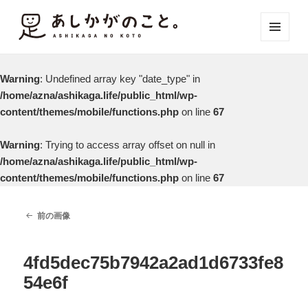
メニュ
ーとウ
ィジェ
Warning
: Undefined array key "date_type" in
ット
/home/azna/ashikaga.life/public_html/wp-
content/themes/mobile/functions.php
on line
67
Warning
: Trying to access array offset on null in
/home/azna/ashikaga.life/public_html/wp-
content/themes/mobile/functions.php
on line
67
前の画像
4fd5dec75b7942a2ad1d6733fe8
54e6f