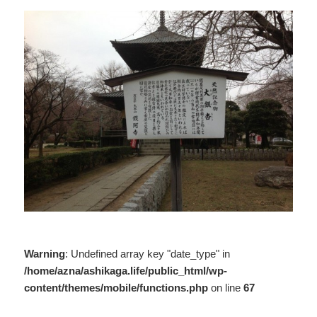
Warning
: Undefined array key "date_type" in
/home/azna/ashikaga.life/public_html/wp-
content/themes/mobile/functions.php
on line
67