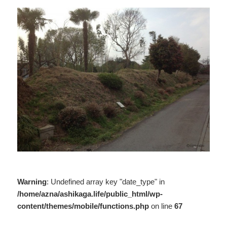
Warning
: Undefined array key "date_type" in
/home/azna/ashikaga.life/public_html/wp-
content/themes/mobile/functions.php
on line
67