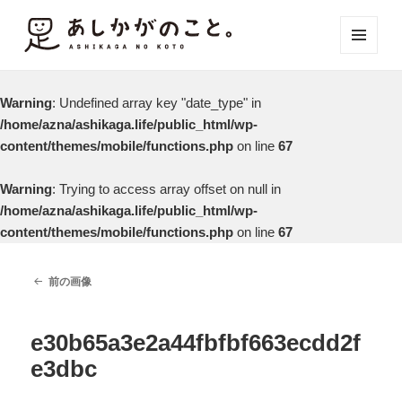
メニュ
ーとウ
ィジェ
Warning
: Undefined array key "date_type" in
ット
/home/azna/ashikaga.life/public_html/wp-
content/themes/mobile/functions.php
on line
67
Warning
: Trying to access array offset on null in
/home/azna/ashikaga.life/public_html/wp-
content/themes/mobile/functions.php
on line
67
前の画像
e30b65a3e2a44fbfbf663ecdd2f
e3dbc