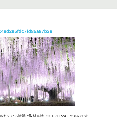
c4ed295fdc7fd85a87b3e
れている情報は取材当時（2015/11/24）のものです。