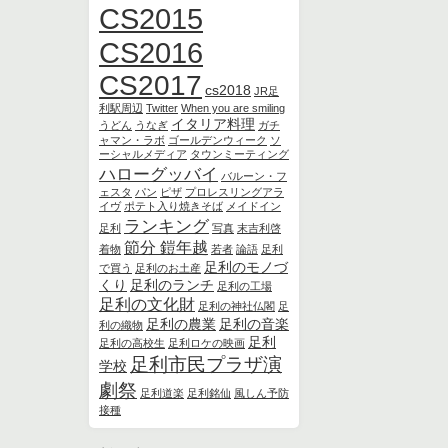
CS2015
CS2016
CS2017
cs2018
JR足
利駅周辺
Twitter
When you are smiling
イタリア料理
うどん
うなぎ
ガチ
ャマン・ラボ
ゴールデンウィーク
ソ
ーシャルメディア
タウンミーティング
ハローグッバイ
バルーン・フ
ェスタ
パン
ピザ
プロレスリングアラ
イヴ
ポテト入り焼きそば
メイドイン
ランキング
足利
写真
末吉利啓
節分 鎧年越
着物
若者
論語
足利
足利のモノづ
で買う
足利のお土産
くり
足利のランチ
足利の工場
足利の文化財
足利の神社仏閣
足
足利の農業
足利の音楽
利の織物
足利
足利の高校生
足利ロケの映画
足利市民プラザ演
学校
劇祭
足利道楽
足利銘仙
風しん予防
接種