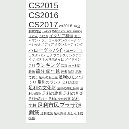
CS2015
CS2016
CS2017
cs2018
JR足
利駅周辺
Twitter
When you are smiling
イタリア料理
うどん
うなぎ
ガチ
ャマン・ラボ
ゴールデンウィーク
ソ
ーシャルメディア
タウンミーティング
ハローグッバイ
バルーン・フ
ェスタ
パン
ピザ
プロレスリングアラ
イヴ
ポテト入り焼きそば
メイドイン
ランキング
足利
写真
末吉利啓
節分 鎧年越
着物
若者
論語
足利
足利のモノづ
で買う
足利のお土産
くり
足利のランチ
足利の工場
足利の文化財
足利の神社仏閣
足
足利の農業
足利の音楽
利の織物
足利
足利の高校生
足利ロケの映画
足利市民プラザ演
学校
劇祭
足利道楽
足利銘仙
風しん予防
接種