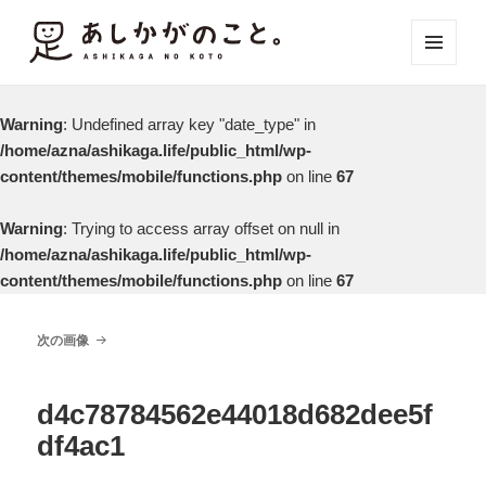
メニュ
ーとウ
ィジェ
Warning
: Undefined array key "date_type" in
ット
/home/azna/ashikaga.life/public_html/wp-
content/themes/mobile/functions.php
on line
67
Warning
: Trying to access array offset on null in
/home/azna/ashikaga.life/public_html/wp-
content/themes/mobile/functions.php
on line
67
次の画像
d4c78784562e44018d682dee5f
df4ac1