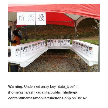
Warning
: Undefined array key "date_type" in
/home/azna/ashikaga.life/public_html/wp-
content/themes/mobile/functions.php
on line
67