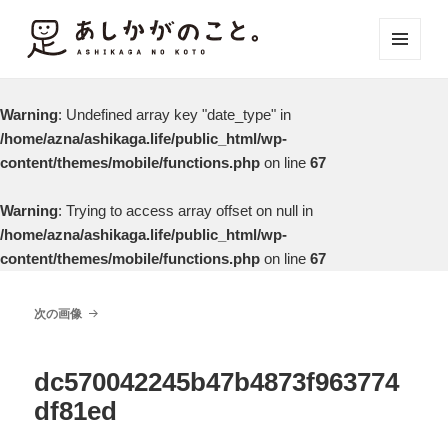
メニュ
ーとウ
ィジェ
Warning
: Undefined array key "date_type" in
ット
/home/azna/ashikaga.life/public_html/wp-
content/themes/mobile/functions.php
on line
67
Warning
: Trying to access array offset on null in
/home/azna/ashikaga.life/public_html/wp-
content/themes/mobile/functions.php
on line
67
次の画像
dc570042245b47b4873f963774
df81ed