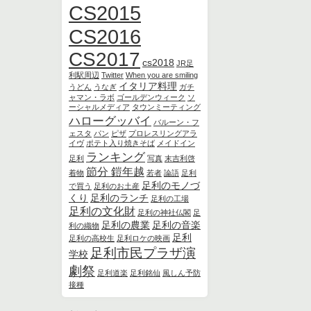
CS2015
CS2016
CS2017
cs2018
JR足
利駅周辺
Twitter
When you are smiling
イタリア料理
うどん
うなぎ
ガチ
ャマン・ラボ
ゴールデンウィーク
ソ
ーシャルメディア
タウンミーティング
ハローグッバイ
バルーン・フ
ェスタ
パン
ピザ
プロレスリングアラ
イヴ
ポテト入り焼きそば
メイドイン
ランキング
足利
写真
末吉利啓
節分 鎧年越
着物
若者
論語
足利
足利のモノづ
で買う
足利のお土産
くり
足利のランチ
足利の工場
足利の文化財
足利の神社仏閣
足
足利の農業
足利の音楽
利の織物
足利
足利の高校生
足利ロケの映画
足利市民プラザ演
学校
劇祭
足利道楽
足利銘仙
風しん予防
接種