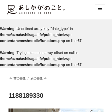
メニュ
ーとウ
ィジェ
Warning
: Undefined array key "date_type" in
ット
/home/azna/ashikaga.life/public_html/wp-
content/themes/mobile/functions.php
on line
67
Warning
: Trying to access array offset on null in
/home/azna/ashikaga.life/public_html/wp-
content/themes/mobile/functions.php
on line
67
前の画像
次の画像
1188189330