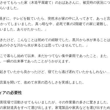
させてもらった家（木造平屋建て）のおばあさんに、被災時の状況に
らいました。
時過ぎに、テレビを観ていたら、突然水が家の中に入ってきて、あっと
かってしまいました。真っ暗な中、必死で裏の2階建ての家に避難し
いました。ありがたかった。」
きたけど、こんなことは初めての経験でした。黒川から水が来ること
あの小さな川から水が来るとは思っていませんでした。」
こで暮らし始めて以来、未だかつてない集中豪雨であったこと、また
、一瞬の出来事であったことがうかがえます。
起きていたから良かったけど、寝てたら逃げ遅れていたかもしれない…
言葉を聞いて、改めて水害の恐ろしさを実感しました。
ィアの必要性
害現場で活動させてもらいましたが、その作業量の多さに驚きました
の家財道具をすべて運び出します。家電製品や家具などを運び出すた