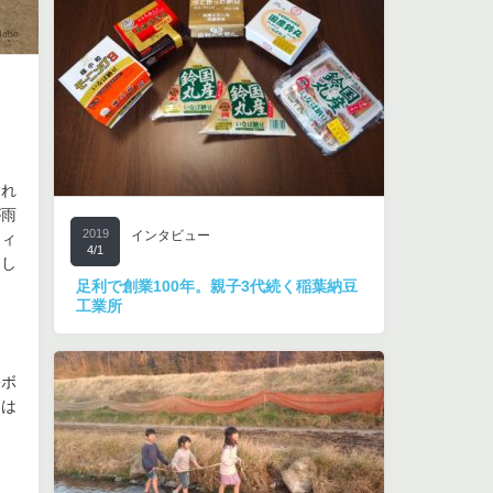
され
が雨
2019
インタビュー
ティ
4/1
あし
足利で創業100年。親子3代続く稲葉納豆
工業所
害ボ
こは