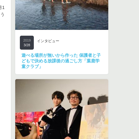
月1
そう
2019
インタビュー
3/28
遊べる場所が無いから作った 保護者と子
どもで決める放課後の過ごし方「葉鹿学
童クラブ」