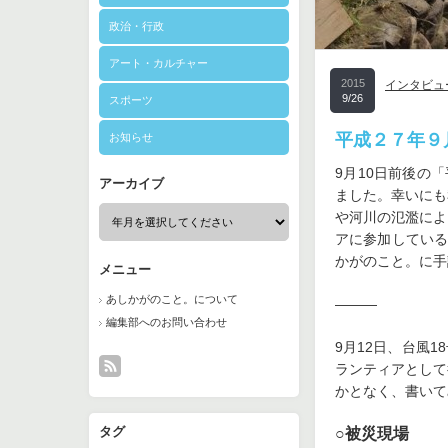
政治・行政
アート・カルチャー
2015
インタビュ
9/26
スポーツ
平成２７年９
お知らせ
9月10日前後の
アーカイブ
ました。幸いにも
や河川の氾濫によ
アに参加している
かがのこと。に手
メニュー
あしかがのこと。について
———
編集部へのお問い合わせ
9月12日、台風
ランティアとして
かとなく、書いて
タグ
○被災現場