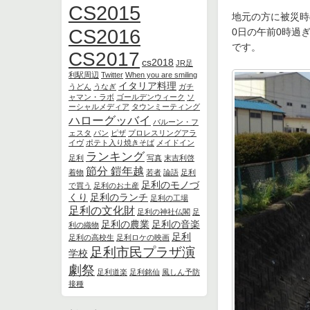
CS2015
地元の方に被災時
CS2016
0日の午前0時過
です。
CS2017
cs2018
JR足
利駅周辺
Twitter
When you are smiling
イタリア料理
うどん
うなぎ
ガチ
ャマン・ラボ
ゴールデンウィーク
ソ
ーシャルメディア
タウンミーティング
ハローグッバイ
バルーン・フ
ェスタ
パン
ピザ
プロレスリングアラ
イヴ
ポテト入り焼きそば
メイドイン
ランキング
足利
写真
末吉利啓
節分 鎧年越
着物
若者
論語
足利
足利のモノづ
で買う
足利のお土産
くり
足利のランチ
足利の工場
足利の文化財
足利の神社仏閣
足
足利の農業
足利の音楽
利の織物
足利
足利の高校生
足利ロケの映画
足利市民プラザ演
学校
劇祭
足利道楽
足利銘仙
風しん予防
接種