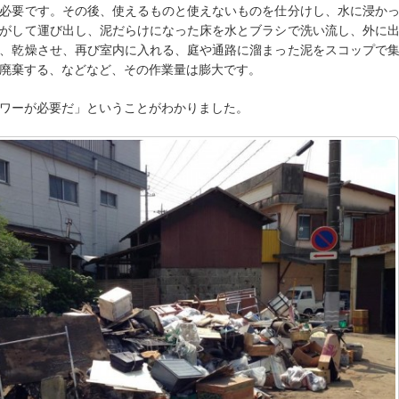
必要です。その後、使えるものと使えないものを仕分けし、水に浸か
がして運び出し、泥だらけになった床を水とブラシで洗い流し、外に
、乾燥させ、再び室内に入れる、庭や通路に溜まった泥をスコップで
廃棄する、などなど、その作業量は膨大です。
ワーが必要だ」ということがわかりました。