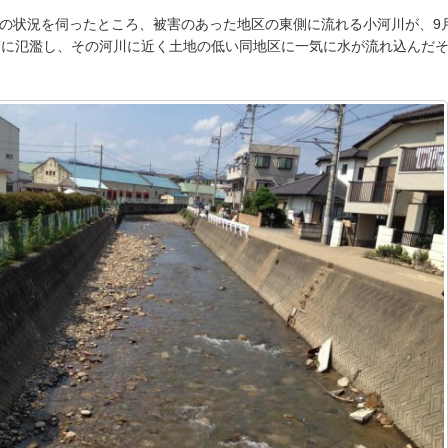
の状況を伺ったところ、被害のあった地区の東側に流れる小河川が、9
ぎに氾濫し、その河川に近く土地の低い同地区に一気に水が流れ込んだ