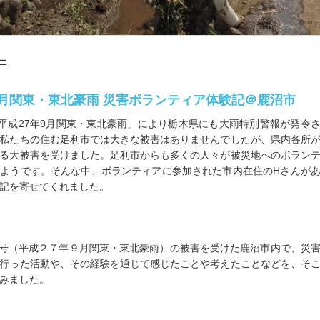
ー
月関東・東北豪雨 災害ボランティア体験記＠鹿沼市
「平成27年9月関東・東北豪雨」により栃木県にも大雨特別警報が発令
私たちの住む足利市では大きな被害はありませんでしたが、県内各所
る大被害を受けました。足利市からも多くの人々が被災地へのボラン
ようです。そんな中、ボランティアに参加された市内在住のHさんが
記を寄せてくれました。
18号（平成２７年９月関東・東北豪雨）の被害を受けた鹿沼市内で、災
行った活動や、その経験を通じて感じたことや考えたことなどを、そ
みました。