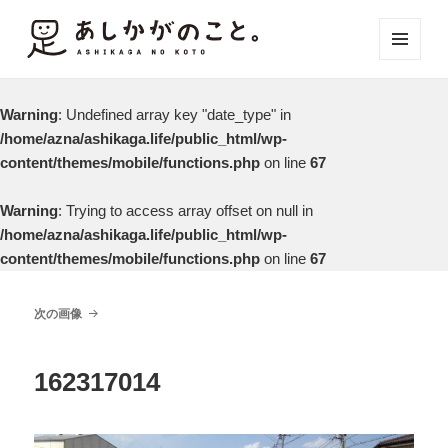
メニュ
ーとウ
ィジェ
Warning
: Undefined array key "date_type" in
ット
/home/azna/ashikaga.life/public_html/wp-
content/themes/mobile/functions.php
on line
67
Warning
: Trying to access array offset on null in
/home/azna/ashikaga.life/public_html/wp-
content/themes/mobile/functions.php
on line
67
次の画像
162317014