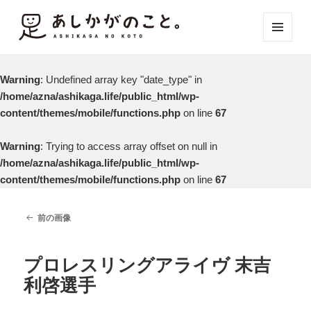
メニュ
ーとウ
ィジェ
Warning
: Undefined array key "date_type" in
ット
/home/azna/ashikaga.life/public_html/wp-
content/themes/mobile/functions.php
on line
67
Warning
: Trying to access array offset on null in
/home/azna/ashikaga.life/public_html/wp-
content/themes/mobile/functions.php
on line
67
前の画像
プロレスリングアライヴ 末吉
利啓選手