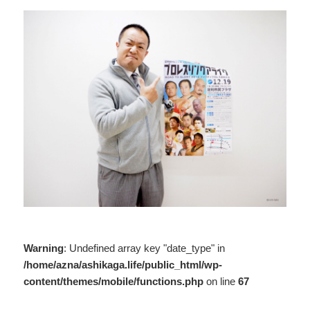
Warning
: Undefined array key "date_type" in
/home/azna/ashikaga.life/public_html/wp-
content/themes/mobile/functions.php
on line
67