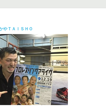
かやＴＡＩＳＨＯ