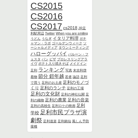
CS2015
CS2016
CS2017
cs2018
JR足
利駅周辺
Twitter
When you are smiling
イタリア料理
うどん
うなぎ
ガチ
ャマン・ラボ
ゴールデンウィーク
ソ
ーシャルメディア
タウンミーティング
ハローグッバイ
バルーン・フ
ェスタ
パン
ピザ
プロレスリングアラ
イヴ
ポテト入り焼きそば
メイドイン
ランキング
足利
写真
末吉利啓
節分 鎧年越
着物
若者
論語
足利
足利のモノづ
で買う
足利のお土産
くり
足利のランチ
足利の工場
足利の文化財
足利の神社仏閣
足
足利の農業
足利の音楽
利の織物
足利
足利の高校生
足利ロケの映画
足利市民プラザ演
学校
劇祭
足利道楽
足利銘仙
風しん予防
接種