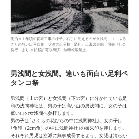
明治４１年頃の切取工事の様子。右手に見えるのが女浅間。（「ふる
さとの想い出写真集 明治大正昭和 足利」三田忠夫編 国書刊行会
発行 より ※転載許可取得済 無断転載禁止）
男浅間と女浅間。違いも面白い足利ペ
タンコ祭
男浅間（上の宮）と女浅間（下の宮）に分かれている足
利の浅間神社は、男の子は高い山の男浅間に、女の子は
低い山の女浅間へ参拝します。
男の子は｢さくらの花びらの中に浅間神社｣、女の子は
｢角印（2cm角）の中に浅間神社｣の御朱印を押します。
それぞれ男児は立派に無事成長するよう、女児は清らか