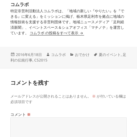
コムラボ
特定非営利活動法人コムラボは、「地域の新しい『やりたい』を『で
きる』に変える」をミッションに掲げ、栃木県足利市を拠点に地域の
情報技術を支援する非営利団体です。地域ニュースメディア「足利経
済新聞」、イベントスペース＆シェアオフィス「マチノテ」を運営し
ています。
コムラボ の投稿をすべて表示
2016年6月18日
コムラボ
おでかけ
夏のイベント
,
足
利の伝統行事
,
CS2015
コメントを残す
メールアドレスが公開されることはありません。
※
が付いている欄は
必須項目です
コメント
※