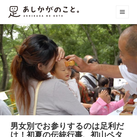
メニュ
ーとウ
ィジェ
ット
男女別でお参りするのは足利だ
け！初夏の伝統行事、初山ペタ