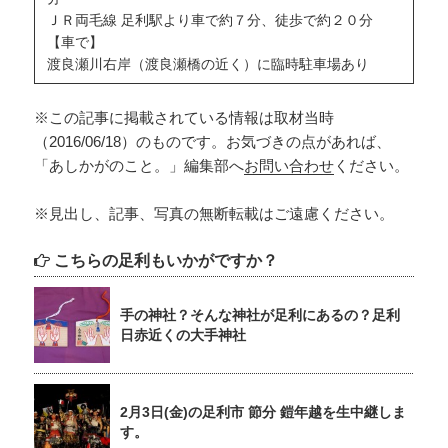
ＪＲ両毛線 足利駅より車で約７分、徒歩で約２０分
【車で】
渡良瀬川右岸（渡良瀬橋の近く）に臨時駐車場あり
※この記事に掲載されている情報は取材当時
（2016/06/18）のものです。お気づきの点があれば、
「あしかがのこと。」編集部へ
お問い合わせ
ください。
※見出し、記事、写真の無断転載はご遠慮ください。
こちらの足利もいかがですか？
手の神社？そんな神社が足利にあるの？足利
日赤近くの大手神社
2月3日(金)の足利市 節分 鎧年越を生中継しま
す。