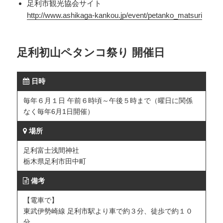
足利市観光協会サイト
http://www.ashikaga-kankou.jp/event/petanko_matsuri
足利初山ペタンコ祭り 開催日
日時
毎年６月１日 午前６時頃～午後５時まで（曜日に関係
なく毎年6月1日開催）
場所
足利富士浅間神社
栃木県足利市田中町
備考
【電車で】
東武伊勢崎線 足利市駅より車で約３分、徒歩で約１０
分