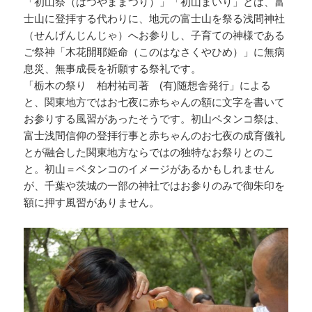
「初山祭（はつやままつり）」「初山まいり」とは、富
士山に登拝する代わりに、地元の富士山を祭る浅間神社
（せんげんじんじゃ）へお参りし、子育ての神様である
ご祭神「木花開耶姫命（このはなさくやひめ）」に無病
息災、無事成長を祈願する祭礼です。
「栃木の祭り 柏村祐司著 (有)随想舎発行」による
と、関東地方ではお七夜に赤ちゃんの額に文字を書いて
お参りする風習があったそうです。初山ペタンコ祭は、
富士浅間信仰の登拝行事と赤ちゃんのお七夜の成育儀礼
とが融合した関東地方ならではの独特なお祭りとのこ
と。初山＝ペタンコのイメージがあるかもしれません
が、千葉や茨城の一部の神社ではお参りのみで御朱印を
額に押す風習がありません。