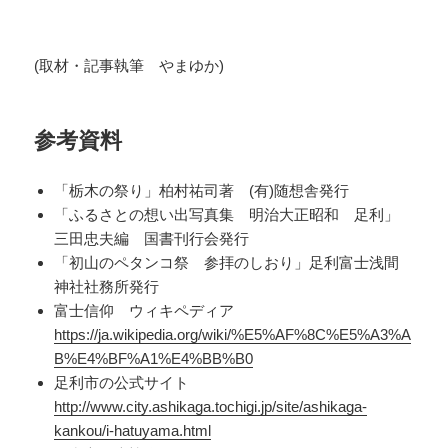
(取材・記事執筆 やまゆか)
参考資料
「栃木の祭り」柏村祐司著 (有)随想舎発行
「ふるさとの想い出写真集 明治大正昭和 足利」
三田忠夫編 国書刊行会発行
「初山のペタンコ祭 参拝のしおり」足利富士浅間
神社社務所発行
富士信仰 ウィキペディア
https://ja.wikipedia.org/wiki/%E5%AF%8C%E5%A3%A
B%E4%BF%A1%E4%BB%B0
足利市の公式サイト
http://www.city.ashikaga.tochigi.jp/site/ashikaga-
kankou/i-hatuyama.html