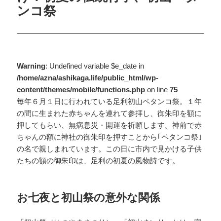
ンコ祭
Warning
: Undefined variable $e_date in
/home/azna/ashikaga.life/public_html/wp-
content/themes/mobile/functions.php
on line
75
毎年６月１日に行われている足利初山ペタンコ祭。１年
の間に生まれた赤ちゃんを連れて参拝し、御朱印を額に
押してもらい、無病息災・開運を祈願します。神前で赤
ちゃんの額に神社の御朱印を押すことから｢ペタンコ祭｣
の名で親しまれています。この日に市内で見かける子供
たちの額の御朱印は、足利の初夏の風物詩です。
お七夜と初山祭の意外な関係