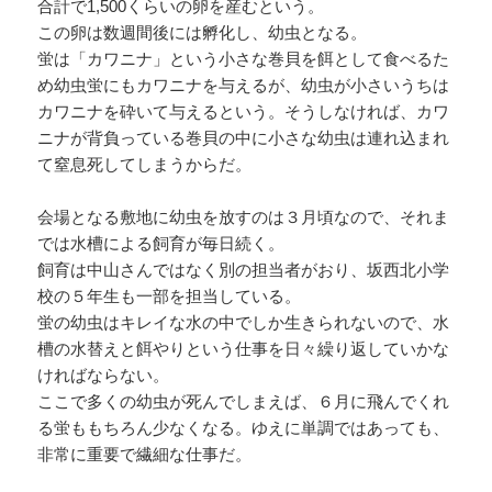
合計で1,500くらいの卵を産むという。
この卵は数週間後には孵化し、幼虫となる。
蛍は「カワニナ」という小さな巻貝を餌として食べるた
め幼虫蛍にもカワニナを与えるが、幼虫が小さいうちは
カワニナを砕いて与えるという。そうしなければ、カワ
ニナが背負っている巻貝の中に小さな幼虫は連れ込まれ
て窒息死してしまうからだ。
会場となる敷地に幼虫を放すのは３月頃なので、それま
では水槽による飼育が毎日続く。
飼育は中山さんではなく別の担当者がおり、坂西北小学
校の５年生も一部を担当している。
蛍の幼虫はキレイな水の中でしか生きられないので、水
槽の水替えと餌やりという仕事を日々繰り返していかな
ければならない。
ここで多くの幼虫が死んでしまえば、６月に飛んでくれ
る蛍ももちろん少なくなる。ゆえに単調ではあっても、
非常に重要で繊細な仕事だ。