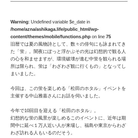
Warning
: Undefined variable $e_date in
/home/azna/ashikaga.life/public_html/wp-
content/themes/mobile/functions.php
on line
75
旧暦では夏の風物詩として、数々の俳句にも詠まれてき
た「蛍」。闇夜にぽっと浮かぶその光は幻想的で観る人
の心を和ませますが、環境破壊が進む中蛍を観られる場
所は限られ、蛍は「わざわざ観に行くもの」となってし
まいました。
今回は、この蛍を楽しめる「松田のホタル」イベントを
主催する中山雅嘉さんにお話を伺いました。
今年で10回目を迎える「松田のホタル」。
幻想的な蛍の風景が楽しめるこのイベントに、近年は期
間中に延べ１万人近い人が来場し、福島や東京からわざ
わざ訪れる人もいるのだそう。