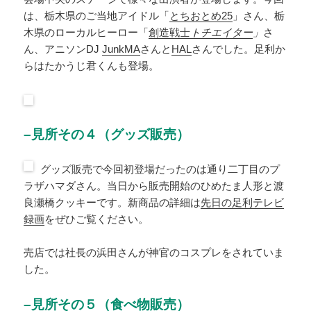
は、栃木県のご当地アイドル「
とちおとめ25
」さん、栃
木県のローカルヒーロー「
創造戦士
トチエイター
」
さ
ん、アニソンDJ
JunkMA
さんと
HAL
さんでした。足利か
らはたかうじ君くんも登場。
–見所その４（グッズ販売）
グッズ販売で今回初登場だったのは通り二丁目のプ
ラザハマダさん。当日から販売開始のひめたま人形と渡
良瀬橋クッキーです。新商品の詳細は
先日の足利テレビ
録画
をぜひご覧ください。
売店では社長の浜田さんが神官のコスプレをされていま
した。
–見所その５（食べ物販売）