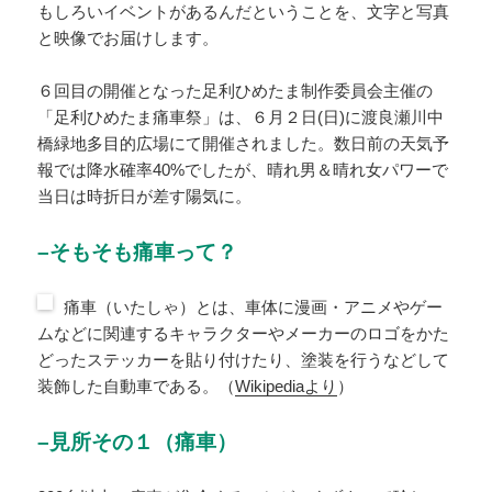
もしろいイベントがあるんだということを、文字と写真
と映像でお届けします。
６回目の開催となった足利ひめたま制作委員会主催の
「足利ひめたま痛車祭」は、６月２日(日)に渡良瀬川中
橋緑地多目的広場にて開催されました。数日前の天気予
報では降水確率40%でしたが、晴れ男＆晴れ女パワーで
当日は時折日が差す陽気に。
–そもそも痛車って？
痛車（いたしゃ）とは、車体に漫画・アニメやゲー
ムなどに関連するキャラクターやメーカーのロゴをかた
どったステッカーを貼り付けたり、塗装を行うなどして
装飾した自動車である。（
Wikipediaより
）
–見所その１（痛車）