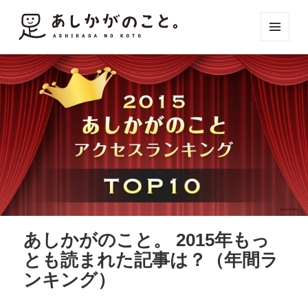
メニュ
ーとウ
ィジェ
ット
あしかがのこと。 2015年もっ
とも読まれた記事は？（年間ラ
ンキング）