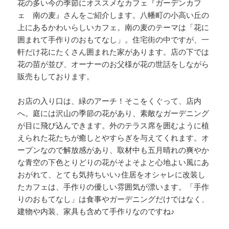
花の多い今の季節にオススメなカフェ『ガーデンカフ
ェ 南の麦』さんをご紹介します。八幡町の小高い丘の
上にあるかわいらしいカフェ。南の麦のテーマは「花に
囲まれて手作りのおもてなし」。住宅街の中ですが、一
軒だけ花にたくさん囲まれた家があります。店の下では
花の苗が並び、オーナーのお父様が花の世話をしながら
販売もしております。
お店の入り口は、緑のアーチ！そこをくぐって、店内
へ。庭には沢山の季節の花があり、素敵なガーデニング
が目に飛び込んできます。外のテラス席を囲むように植
えられた花たちが癒しとやすらぎを与えてくれます。オ
ープンなので解放感があり、取材中も五月晴れの爽やか
な青空の下色とりどりの花がそよそよと心地よい風にあ
おがれて、とても気持ちいい♪住居をオシャレに改装し
たカフェは、手作りの優しい雰囲気が漂います。「手作
りのおもてなし」は食事やガーデニングだけではなく、
建物や内装、家具も含めて手作りなのですね♪