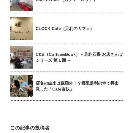
CLOCK Cafe（足利のカフェ）
C&B（Coffee&Book）～足利石畳 お店さんぽ
シリーズ 第１回 ～
店名の由来は森鴎外！？郷里足利の地で再出
発した「Cafe杏奴」
この記事の投稿者