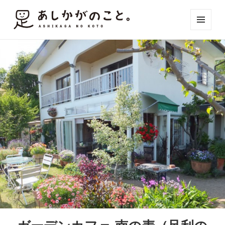
メニュ
ーとウ
ィジェ
ット