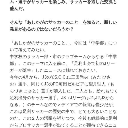
ム・選手がサッカーを楽しみ、サッカーを通した交流も
盛んだ。
そんな「あしかがのサッカーのこと」を知ると、新しい
発見があるのではないだろうか？
「あしかがのサッカーのこと」、今回は「中学部」につ
いて考えてみたい。
中学校のサッカー部・市のクラブチームからなる「中学
部」。このテーマに入る前に、「足利出身で初のJリー
ガーが誕生」したニュースに触れておきたい。
今年の4月から、J3のY.S.C.C.に三田尚央（みた ひさ
お）選手、同じくJ3のFC町田ゼルビアに望月理人（も
ちづき まさと）選手が加入した。二人とも、紛れもなく
足利出身のサッカー選手。J3（JリーグはJ1,J2,J3から
なる。）のチームなのでメディアでの報道は僅少だが、
これは足利サッカーの歴史の中で、とても大きいことな
のだ。この２人の活躍を祈りつつ、今後も継続的に足利
からプロサッカー選手が出てくることが期待できるニュ