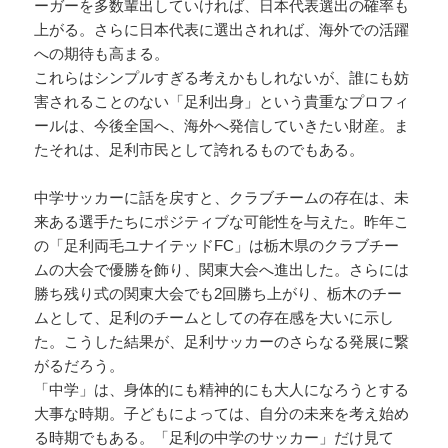
ーガーを多数輩出していければ、日本代表選出の確率も
上がる。さらに日本代表に選出されれば、海外での活躍
への期待も高まる。
これらはシンプルすぎる考えかもしれないが、誰にも妨
害されることのない「足利出身」という貴重なプロフィ
ールは、今後全国へ、海外へ発信していきたい財産。ま
たそれは、足利市民として誇れるものでもある。
中学サッカーに話を戻すと、クラブチームの存在は、未
来ある選手たちにポジティブな可能性を与えた。昨年こ
の「足利両毛ユナイテッドFC」は栃木県のクラブチー
ムの大会で優勝を飾り、関東大会へ進出した。さらには
勝ち残り式の関東大会でも2回勝ち上がり、栃木のチー
ムとして、足利のチームとしての存在感を大いに示し
た。こうした結果が、足利サッカーのさらなる発展に繋
がるだろう。
「中学」は、身体的にも精神的にも大人になろうとする
大事な時期。子どもによっては、自分の未来を考え始め
る時期でもある。「足利の中学のサッカー」だけ見て