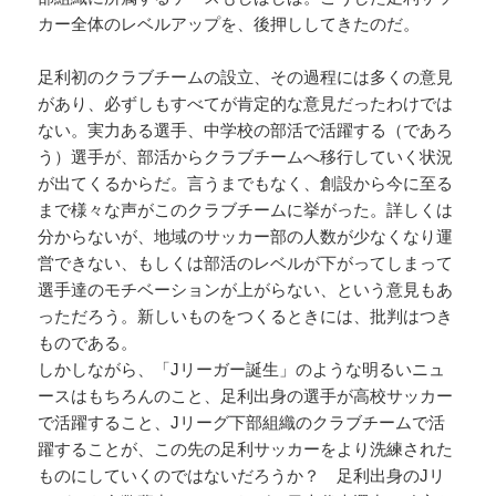
カー全体のレベルアップを、後押ししてきたのだ。
足利初のクラブチームの設立、その過程には多くの意見
があり、必ずしもすべてが肯定的な意見だったわけでは
ない。実力ある選手、中学校の部活で活躍する（であろ
う）選手が、部活からクラブチームへ移行していく状況
が出てくるからだ。言うまでもなく、創設から今に至る
まで様々な声がこのクラブチームに挙がった。詳しくは
分からないが、地域のサッカー部の人数が少なくなり運
営できない、もしくは部活のレベルが下がってしまって
選手達のモチベーションが上がらない、という意見もあ
っただろう。新しいものをつくるときには、批判はつき
ものである。
しかしながら、「Jリーガー誕生」のような明るいニュ
ースはもちろんのこと、足利出身の選手が高校サッカー
で活躍すること、Jリーグ下部組織のクラブチームで活
躍することが、この先の足利サッカーをより洗練された
ものにしていくのではないだろうか？ 足利出身のJリ