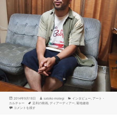
2014年9月18日
satoko motegi
インタビュー
,
アート・
カルチャー
足利の映画
,
ディアーディアー
,
菊地健雄
コメントを残す