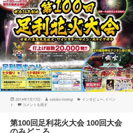
2014年7月17日
satoko motegi
インタビュー
,
イベン
ト
コメントを残す
第100回足利花火大会 100回大会
のみどころ