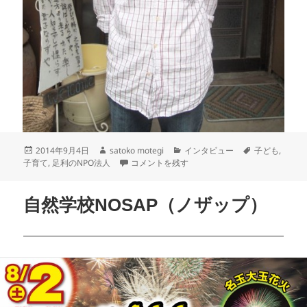
2014年9月4日
satoko motegi
インタビュー
子ども
,
子育て
,
足利のNPO法人
コメントを残す
自然学校NOSAP（ノザップ）