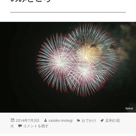
2014年7月3日
satoko motegi
おでかけ
足利の花
火
コメントを残す