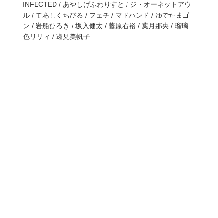
INFECTED / あやしげふわりすと / ジ・オーネットアウ
ル / てあしくちびる / フェチ / マドハンド / ゆでたまゴ
ン / 岩船ひろき / 坂入健太 / 藤原右裕 / 葉月那央 / 瑠璃
色リリィ / 邊見美帆子