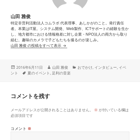
山田 雅俊
特定非営利活動法人コムラボ 代表理事、あしかがのこと。発行責任
者。本業はIT屋。システム開発、Web製作、ICTサポートの経験を生か
し、地方都市における情報格差に対し企業・NPO法人の両方から取り
組む。趣味のカメラで子どもたちを撮るのが楽しみ。
山田 雅俊 の投稿をすべて表示
2016年6月11日
山田 雅俊
おでかけ
,
インタビュー
,
イベ
ント
夏のイベント
,
足利の音楽
コメントを残す
メールアドレスが公開されることはありません。
※
が付いている欄は
必須項目です
コメント
※