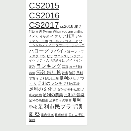
CS2015
CS2016
CS2017
cs2018
JR足
利駅周辺
Twitter
When you are smiling
イタリア料理
うどん
うなぎ
ガチ
ャマン・ラボ
ゴールデンウィーク
ソ
ーシャルメディア
タウンミーティング
ハローグッバイ
バルーン・フ
ェスタ
パン
ピザ
プロレスリングアラ
イヴ
ポテト入り焼きそば
メイドイン
ランキング
足利
写真
末吉利啓
節分 鎧年越
着物
若者
論語
足利
足利のモノづ
で買う
足利のお土産
くり
足利のランチ
足利の工場
足利の文化財
足利の神社仏閣
足
足利の農業
足利の音楽
利の織物
足利
足利の高校生
足利ロケの映画
足利市民プラザ演
学校
劇祭
足利道楽
足利銘仙
風しん予防
接種