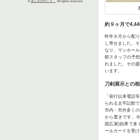
©
あしかがのこと。
All rights reserved.
約９ヶ月で4,4
昨年８月から配り
し寄せました。そ
なり、マンホール
館スタッフの予想
れました。その盛況
います。
刀剣展示との相
「発行以来電話等
られる太平記館で
市内・市外多くの
から驚きです。今
国広展)効果で多
ールカードを受け