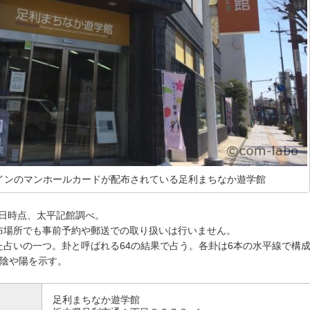
インのマンホールカードが配布されている足利まちなか遊学館
月5日時点、太平記館調べ。
布場所でも事前予約や郵送での取り扱いは行いません。
た占いの一つ。卦と呼ばれる64の結果で占う。各卦は6本の水平線で構
陰や陽を示す。
足利まちなか遊学館