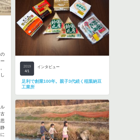
もの
ホー
2019
インタビュー
た。
4/1
まし
足利で創業100年。親子3代続く稲葉納豆
工業所
ール
、古
と思
る静
意に