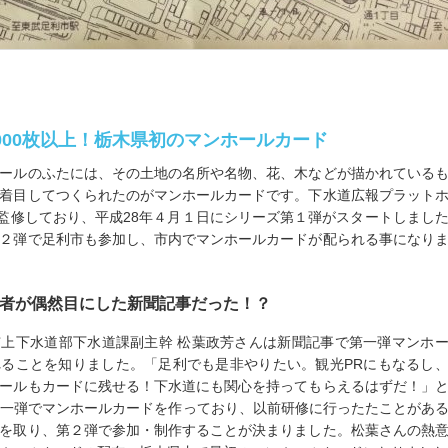
,000枚以上！栃木県初のマンホールカード
ールのふたには、その土地の名所や名物、花、木などが描かれている
着目してつくられたのがマンホールカードです。下水道広報プラット
画・監修しており、平成28年４月１日にシリーズ第１弾がスタートしまし
２弾で足利市も参加し、市内でマンホールカードが配られる事になり
者が偶然目にした新聞記事だった！？
上下水道部下水道課副主幹 松葉政芳さんは新聞記事で第一弾マンホ
ることを知りました。「足利でも是非やりたい。観光PRにもなるし
ールもカードに残せる！下水道にも関心を持ってもらえるはずだ！」
第一弾でマンホールカードを作っており、以前研修に行ったたことがあ
を取り、第２弾で参加・制作することが決まりました。松葉さんの熱