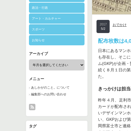
政治・行政
アート・カルチャー
2017
おでかけ
5/2
スポーツ
配布枚数は4
お知らせ
日本にあるマンホ
アーカイブ
も存在し、そこに
ム(GKP)が企
続く８月１日の第
た。
メニュー
あしかがのこと。について
きっかけは担当
編集部へのお問い合わせ
昨年４月、足利市
カードが配布され
いデザインマンホ
い、GKPおよび
岡県富士市と連絡
タグ