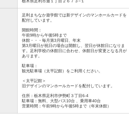
栃木県足利市通１丁目２６７３−１
足利まちなか遊学館では新デザインのマンホールカードを
配付しています。
開館時間：
午前9時から午後5時まで
休館・・・毎月第3月曜日、年末
第3月曜日が祝日の場合は開館し、翌日が休館日になりま
す。足利学校の休館日に合わせ、休館日が変更となる月が
あります。
駐車場：
観光駐車場（太平記館）をご利用ください。
＜太平記館＞
旧デザインのマンホールカードを配付しています。
住所：栃木県足利市伊勢町３丁目6-4
駐車場：無料、大型バス10台 、乗用車40台
営業時間：午前9時から午後5時まで（年末休館）