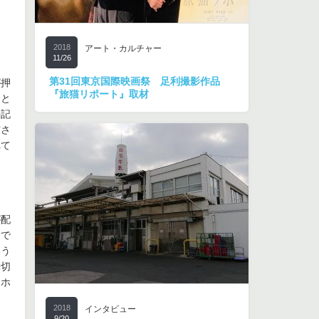
2018
アート・カルチャー
11/26
第31回東京国際映画祭 足利撮影作品
が押
『旅猫リポート』取材
題と
平記
布さ
れて
が配
まで
いう
姥切
ンホ
2018
インタビュー
9/20