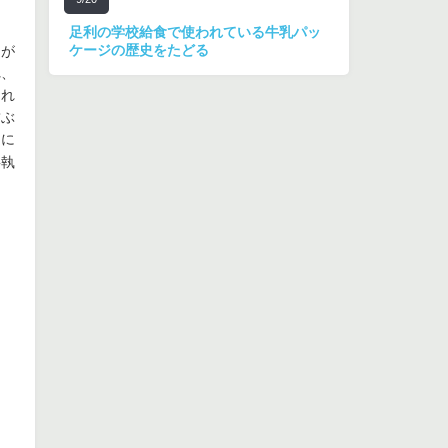
足利の学校給食で使われている牛乳パッ
ケージの歴史をたどる
ドが
れ、
され
結ぶ
)に
事執