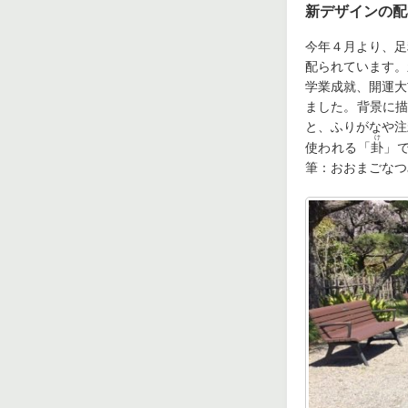
新デザインの配
今年４月より、足
配られています。
学業成就、開運大
ました。背景に描
と、ふりがなや注
け
使われる「
卦
」
筆：おおまごなつ