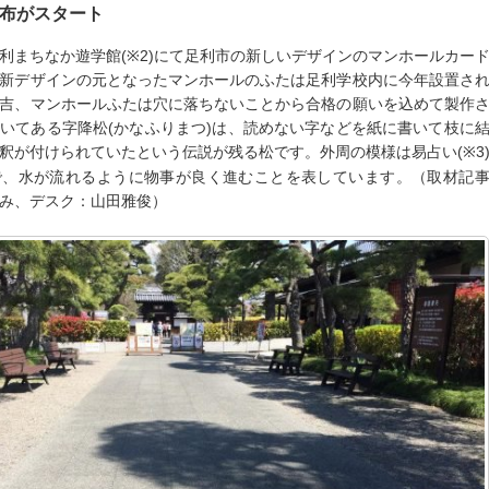
布がスタート
利まちなか遊学館(※2)にて足利市の新しいデザインのマンホールカー
新デザインの元となったマンホールのふたは足利学校内に今年設置さ
吉、マンホールふたは穴に落ちないことから合格の願いを込めて製作
いてある字降松(かなふりまつ)は、読めない字などを紙に書いて枝に
釈が付けられていたという伝説が残る松です。外周の模様は易占い(※3
で、水が流れるように物事が良く進むことを表しています。（取材記
み、デスク：山田雅俊）