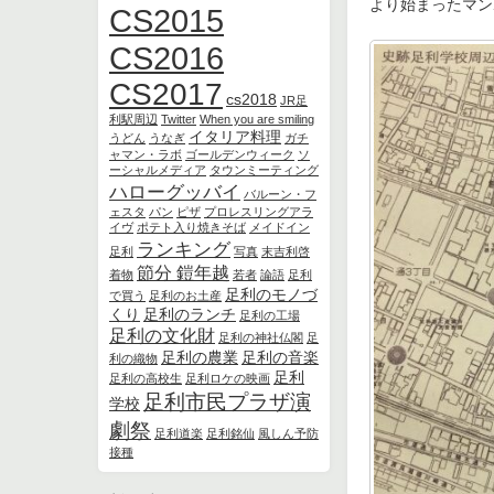
より始まったマン
CS2015
CS2016
CS2017
cs2018
JR足
利駅周辺
Twitter
When you are smiling
イタリア料理
うどん
うなぎ
ガチ
ャマン・ラボ
ゴールデンウィーク
ソ
ーシャルメディア
タウンミーティング
ハローグッバイ
バルーン・フ
ェスタ
パン
ピザ
プロレスリングアラ
イヴ
ポテト入り焼きそば
メイドイン
ランキング
足利
写真
末吉利啓
節分 鎧年越
着物
若者
論語
足利
足利のモノづ
で買う
足利のお土産
くり
足利のランチ
足利の工場
足利の文化財
足利の神社仏閣
足
足利の農業
足利の音楽
利の織物
足利
足利の高校生
足利ロケの映画
足利市民プラザ演
学校
劇祭
足利道楽
足利銘仙
風しん予防
接種