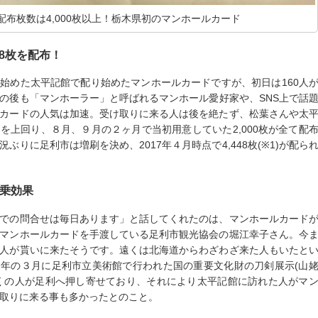
配布枚数は4,000枚以上！栃木県初のマンホールカード
48枚を配布！
始めた太平記館で配り始めたマンホールカードですが、初日は160人
の後も「マンホーラー」と呼ばれるマンホール愛好家や、SNS上で話
カードの人気は加速。受け取りに来る人は後を絶たず、松葉さんや太
を上回り、８月、９月の２ヶ月で当初用意していた2,000枚が全て配
ぶりに足利市は増刷を決め、2017年４月時点で4,448枚(※1)が配ら
乗効果
での問合せは毎日あります」と話してくれたのは、マンホールカード
マンホールカードを手渡している足利市観光協会の堀江幸子さん。今
人が貰いに来たそうです。遠くは北海道からわざわざ来た人もいたと
年の３月に足利市立美術館で行われた国の重要文化財の刀剣展示(山
くの人が足利へ押し寄せており、それにより太平記館に訪れた人がマ
取りに来る事も多かったとのこと。