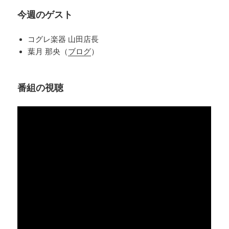
今週のゲスト
コグレ楽器 山田店長
葉月 那央（
ブログ
）
番組の視聴