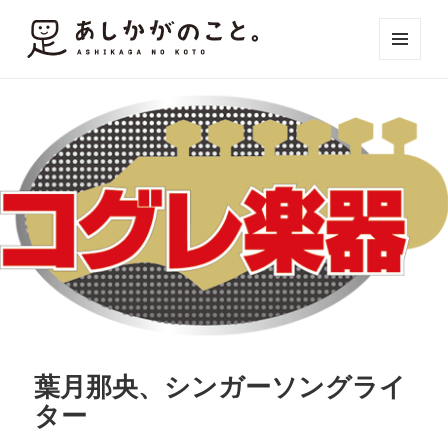
メニュ
ーとウ
ィジェ
ット
葉月那央、シンガーソングライ
ター