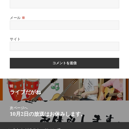
メール
※
サイト
前
ライブだがね
次ページへ
10月2日の放送はお休みします。