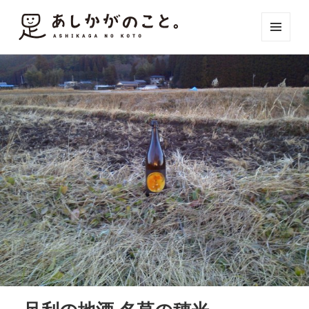
メニュ
ーとウ
ィジェ
ット