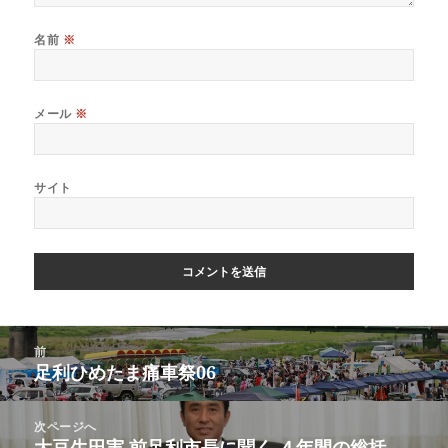
名前
※
メール
※
サイト
前
足利ひめたま痛車祭06
次ページへ
大豆生田実 前足利市長に聞く ４年間の総括