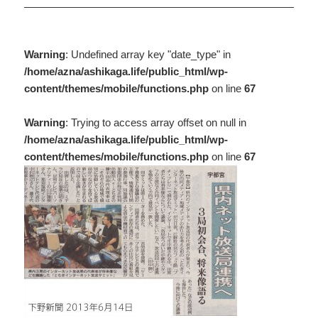
Warning
: Undefined array key "date_type" in
/home/azna/ashikaga.life/public_html/wp-
content/themes/mobile/functions.php
on line
67
Warning
: Trying to access array offset on null in
/home/azna/ashikaga.life/public_html/wp-
content/themes/mobile/functions.php
on line
67