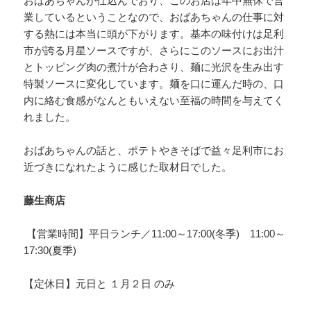
おばあちゃんが仕込んでおり、このお店は年中無休で営
業しているということなので、おばあちゃんの仕事に対
する熱には本当に頭が下がります。基本の味付けは足利
市が誇る月星ソースですが、さらにこのソースにお出汁
とトッピング肉の煮汁が合わさり、麺に光沢を生み出す
特製ソースに変化しています。麺を口に運んだ時の、口
内に絡む食感がなんともいえない至福の時間を与えてく
れました。
おばあちゃんの話と、ポテトやきそばで益々足利市にお
近づきになれたように感じた取材日でした。
藤生商店
【営業時間】平日ランチ／11:00～17:00(冬季) 11:00～
17:30(夏季)
【定休日】元日と １月２日 のみ