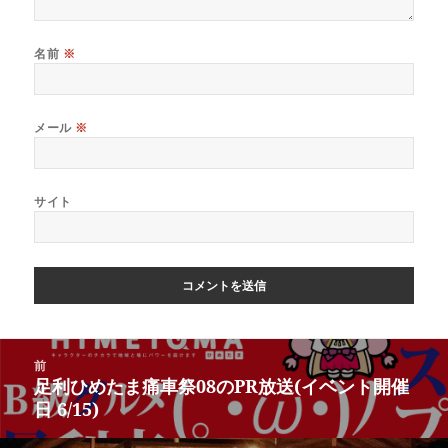
名前
※
メール
※
サイト
前
足利ひめたま痛車祭08のPR放送(イベント開催
日 6/15)