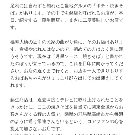
足利には言わずと知れたご当地グルメの「ポテト焼きそ
ば」があります。その中でも銘店と呼ばれるお店が、本
日ご紹介する「藤生商店」、まさに二度美味しいお店で
す。
福寿大橋の近くの民家の曲がり角に、そのお店はありま
す。看板やのれんはないので、初めての方はよく道に迷
うそうです。現在は「月星ソース 焼きそば」と書かれ
たのぼりが立っているので、これを目印に向かってくだ
さい。お店の近くまで行くと、お店を一人できりもりす
るおばあちゃんがひょっこり顔を出してお出迎えしてく
れます。
藤生商店は、過去４度もテレビに取り上げられたことを
きっかけに、ここの焼きそばを目当てに関東全域からお
客さんがくる程の人気で、隣県の群馬県高崎市から毎週
のように通う常連さんもいるという、コアファンの心を
捉えて離さないお店です。