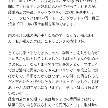
お店に着くや否や、おばあちゃんが"焼きそばの仕様”を
聞いてくれます。お好みに合わせて作ってくれるのが、
藤生商店の特徴。キャベツやきそば250円を基本とし
て、トッピングお肉50円、トッピングポテト50円、目玉
焼き40円、肉の煮汁無料を追加できます。
肉の煮汁は味の決め手となるので、なかなか侮れませ
ん。私が選んだのは、全トッピングの煮汁３杯。
とてもお話上手なおばあちゃん、調理の手を動かしなが
らいろんな話をしてくれました。おばあちゃんが始めた
このお店は、なんと来年で半世紀を迎えるそうです。今
ではご近所に民家がたくさんありますが、創業当初は畑
ばかりで、旦那さんからはなぜこんな所にお店を作るん
だと言われたと懐かしそうに振り返っていました。おば
あちゃんの御年が気になりますが、そちらはもう数えて
いないそう。
藤生商店の名の通り、実は焼きそばの専門店ではなく、
駄菓子売り場も併設されている商店なのです。取材時の