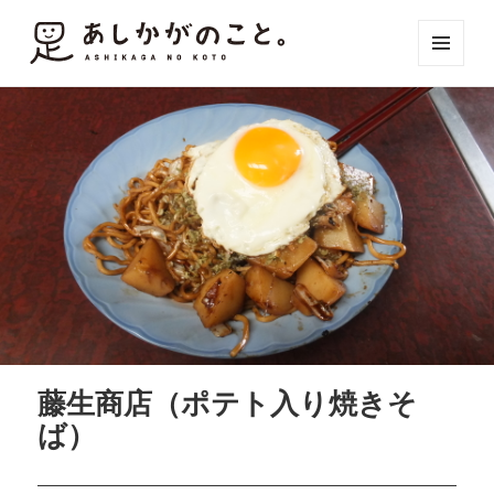
メニュ
ーとウ
ィジェ
ット
藤生商店（ポテト入り焼きそ
ば）